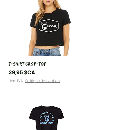
T-shirt Crop-Top
Prix
39,95 $CA
Hors TVA
|
Politique de livraison