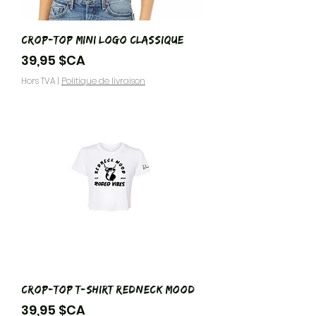
Crop-Top Mini Logo Classique
Prix
39,95 $CA
Hors TVA
|
Politique de livraison
Crop-Top T-Shirt Redneck Mood
Prix
39,95 $CA