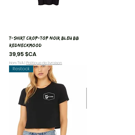
T-Shirt Crop-Top noir/bleu BB
RedneckMood
Prix
39,95 $CA
Hors TVA
|
Politique de livraison
Restock