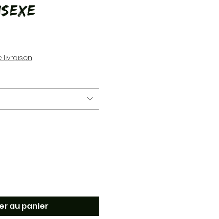
isexe
rix
 livraison
er au panier