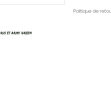
Politique de reto
📜 Politique de r
Rodear est une p
Gris et Army Green
québécoise qui c
uniques en quanti
raison, les retou
restreints.
✅ Retours accept
•Le produit est 
avec un défaut de
•Nous vous avon
article par erreur.
⏰ Délais :
•Vous devez nous
jours suivant la 