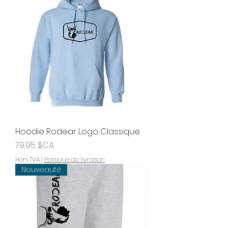
Hoodie Rodear Logo Classique
Prix
79,95 $CA
Hors TVA
|
Politique de livraison
Nouveauté