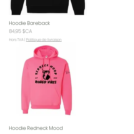
Hoodie Bareback
Prix
84,95 $CA
Hors TVA
|
Politique de livraison
Hoodie Redneck Mood